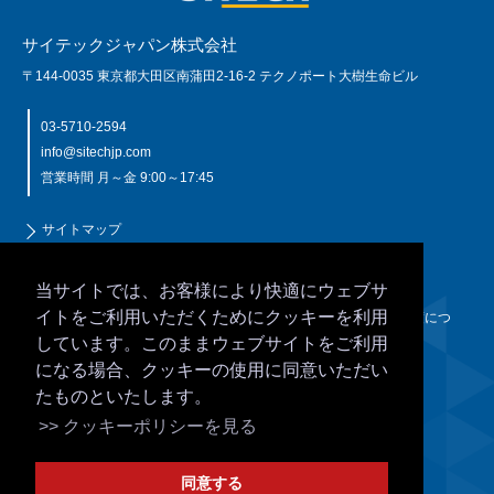
サイテックジャパン株式会社
〒144-0035 東京都大田区南蒲田2-16-2 テクノポート大樹生命ビル
03-5710-2594
info@sitechjp.com
営業時間 月～金 9:00～17:45
サイトマップ
個人情報保護について
このサイトの利用規定
当サイトでは、お客様により快適にウェブサ
クッキー（Cookie）について
イトをご利用いただくためにクッキーを利用
JSIMA（日本測量機器工業会）規格に基づく校正・検査認定制度につ
いて
しています。このままウェブサイトをご利用
NETIS登録技術
になる場合、クッキーの使用に同意いただい
たものといたします。
Trimble Authorized Dealer
>> クッキーポリシーを見る
同意する