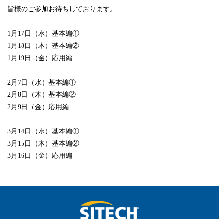
皆様のご参加お待ちしております。
1
月
17
日（水）基本編①
1
月
18
日（木）基本編②
1
月
19
日（金）応用編
2
月
7
日（水）基本編①
2
月
8
日（木）基本編②
2
月
9
日（金）応用編
3
月
14
日（水）基本編①
3
月
15
日（木）基本編②
3
月
16
日（金）応用編