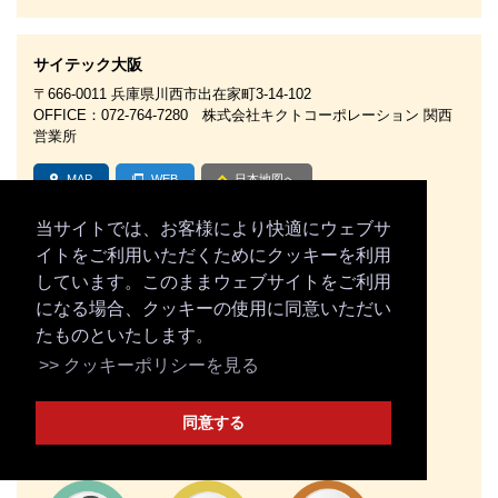
サイテック大阪
〒666-0011 兵庫県川西市出在家町3-14-102
OFFICE：072-764-7280 株式会社キクトコーポレーション 関西
営業所
MAP
WEB
日本地図へ
当サイトでは、お客様により快適にウェブサ
イトをご利用いただくためにクッキーを利用
しています。このままウェブサイトをご利用
になる場合、クッキーの使用に同意いただい
EARTHWORKS
GCS900
CCS900
たものといたします。
>> クッキーポリシーを見る
同意する
PavingSolutions
LOADRITE
MARINE