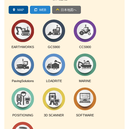
MAP
WEB
日本地図へ
EARTHWORKS
GCS900
CCS900
PavingSolutions
LOADRITE
MARINE
POSITIONING
3D SCANNER
SOFTWARE