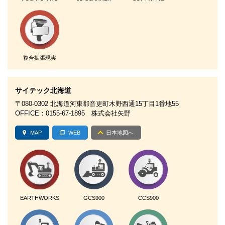
複合拡張現実
サイテック北海道
〒080-0302 北海道河東郡⾳更町⽊野⻄通15丁⽬1番地55
OFFICE：0155-67-1895 株式会社矢野
MAP
WEB
日本地図へ
EARTHWORKS
GCS900
CCS900