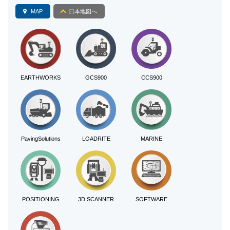
MAP
日本地図へ
EARTHWORKS
GCS900
CCS900
PavingSolutions
LOADRITE
MARINE
POSITIONING
3D SCANNER
SOFTWARE