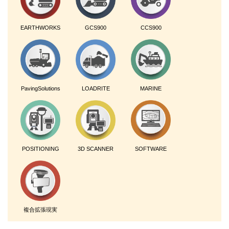
EARTHWORKS
GCS900
CCS900
PavingSolutions
LOADRITE
MARINE
POSITIONING
3D SCANNER
SOFTWARE
複合拡張現実