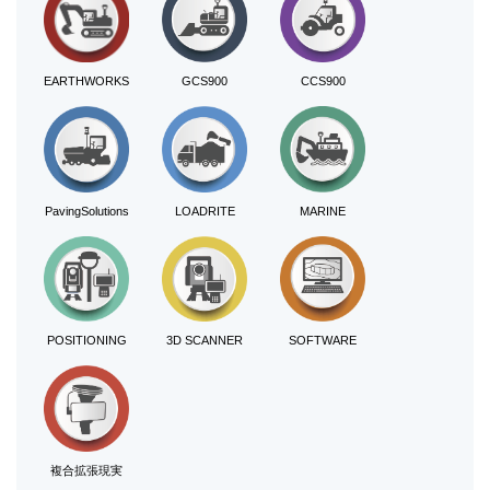
EARTHWORKS
GCS900
CCS900
PavingSolutions
LOADRITE
MARINE
POSITIONING
3D SCANNER
SOFTWARE
複合拡張現実