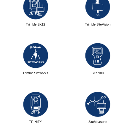
Trimble SX12
Trimble SiteVision
Trimble Siteworks
SCS900
TRINITY
SiteMeasure