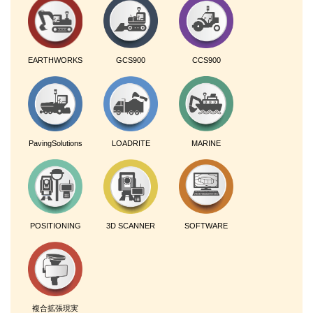
EARTHWORKS
GCS900
CCS900
PavingSolutions
LOADRITE
MARINE
POSITIONING
3D SCANNER
SOFTWARE
複合拡張現実