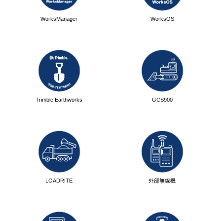
WorksManager
WorksOS
Trimble Earthworks
GCS900
LOADRITE
外部無線機