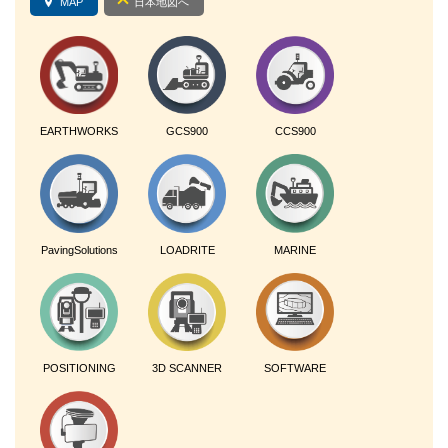
MAP
日本地図へ
EARTHWORKS
GCS900
CCS900
PavingSolutions
LOADRITE
MARINE
POSITIONING
3D SCANNER
SOFTWARE