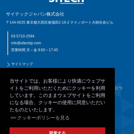
サイテックジャパン株式会社
〒144-0035 東京都大田区南蒲田2-16-2 テクノポート大樹生命ビル
03-5710-2594
info@sitechjp.com
営業時間 月～金 9:00～17:45
サイトマップ
個人情報保護について
このサイトの利用規定
当サイトでは、お客様により快適にウェブサ
クッキー（Cookie）について
イトをご利用いただくためにクッキーを利用
JSIMA（日本測量機器工業会）規格に基づく校正・検査認定制度につ
いて
しています。このままウェブサイトをご利用
NETIS登録技術
になる場合、クッキーの使用に同意いただい
たものといたします。
Trimble Authorized Dealer
>> クッキーポリシーを見る
同意する