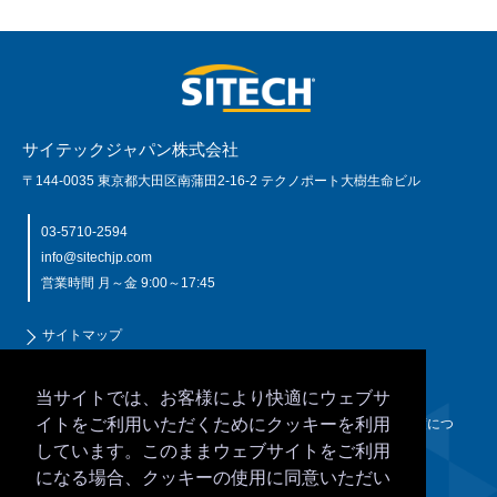
サイテックジャパン株式会社
〒144-0035 東京都大田区南蒲田2-16-2 テクノポート大樹生命ビル
03-5710-2594
info@sitechjp.com
営業時間 月～金 9:00～17:45
サイトマップ
個人情報保護について
このサイトの利用規定
当サイトでは、お客様により快適にウェブサ
クッキー（Cookie）について
イトをご利用いただくためにクッキーを利用
JSIMA（日本測量機器工業会）規格に基づく校正・検査認定制度につ
いて
しています。このままウェブサイトをご利用
NETIS登録技術
になる場合、クッキーの使用に同意いただい