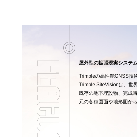
屋外型の拡張現実システム『Tri
Trimbleの高性能GNSS技
Trimble SiteVis
既存の地下埋設物、完成時
元の各種図面や地形図か