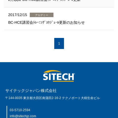
2017/12/15
アカデミー
BC-HCE講習会ﾄﾚｰﾆﾝｸﾞｽｹｼﾞｭｰﾙ更新のお知らせ
1
サイテックジャパン株式会社
〒144-0035 東京都大田区南蒲田2-16-2 テクノポート大樹生命ビル
03-5710-2594
info@sitechjp.com